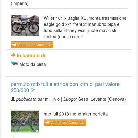
(Imperia)
Wilier 101 x ,taglia XL ,monta trasmissione
eagle gold xx1 freni xt manubrio pipa e
tubo sella ritchey wcs ,ruote mavic slr
limited (quelle con il...
Visualizza Annuncio
In cambio di
Moto da pista
permuto mtb full elettrica con ktm di pari valore
250/300 2t
pubblicato da:
millilivio |
Luogo:
Sestri Levante (Genova)
mtb full 2018 mondraker perfetta
Visualizza Annuncio