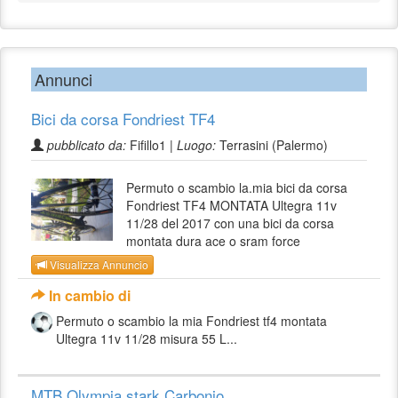
Annunci
Bici da corsa Fondriest TF4
pubblicato da:
Fifillo1 |
Luogo:
Terrasini (Palermo)
Permuto o scambio la.mia bici da corsa
Fondriest TF4 MONTATA Ultegra 11v
11/28 del 2017 con una bici da corsa
montata dura ace o sram force
Visualizza Annuncio
In cambio di
Permuto o scambio la mia Fondriest tf4 montata
Ultegra 11v 11/28 misura 55 L...
MTB Olympia stark Carbonio