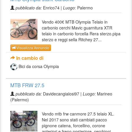
pubblicato da:
Enrico74 |
Luogo:
Palermo
Vendo 400€ MTB Olympia Telaio in
carbonio cerchi Mavic guarnitura XTR
telaio in carbonio forcella Rera sterzo.pipa
sterzo e reggi sella Ritchey 27...
Visualizza Annuncio
In cambio di
Bici da corsa Olympia
MTB FRW 27.5
pubblicato da:
Davidecangialosi97 |
Luogo:
Marineo
(Palermo)
Vendo mtb frw canmore 27.5 telaio XL.
Nel 2017 sono stati cambiati pacco
pignone catena, forcellino, corone
anteriori e freno posteriore, cerchioni...