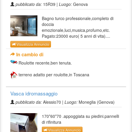
pubblicato da:
15R39 |
Luogo:
Genova
Bagno turco professionale,completo di
doccia
emozionale,luci,musica,profumo,etc.
Pagato:23000 euro( 5 anni di vita)....
Visualizza Annuncio
In cambio di
Roulotte recente,ben tenuta.
terreno adatto per roulotte,in Toscana
Vasca idromassaggio
pubblicato da:
Alessio70 |
Luogo:
Moneglia (Genova)
170*60*70 .appoggiata su piedini.pannelli
di rifinitura
Visualizza Annuncio