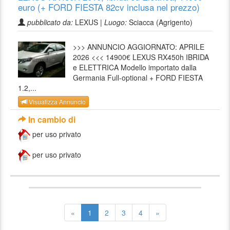
euro (+ FORD FIESTA 82cv inclusa nel prezzo)
pubblicato da:
LEXUS |
Luogo:
Sciacca (Agrigento)
>>> ANNUNCIO AGGIORNATO: APRILE
2026 <<< 14900€ LEXUS RX450h IBRIDA
e ELETTRICA Modello importato dalla
Germania Full-optional + FORD FIESTA
1.2,...
Visualizza Annuncio
In cambio di
per uso privato
per uso privato
«
1
2
3
4
»