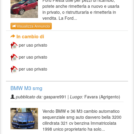
Ford Fiesta utile per pezzi di ricambio,
potete anche rimetterla a nuovo e usarla
in privato, o ristrutturarla e rimetterla in
vendita. La Ford...
Visualizza Annuncio
In cambio di
per uso privato
per uso privato
per uso privato
BMW M3 smg
pubblicato da:
gaspare991 |
Luogo:
Favara (Agrigento)
Vendo BMW e 36 M3 cambio automatico
sequenziale smg auto davvero bella 3200
cilindrata 321 cv benzina Immatricolata
1998 unico proprietario ha solo...