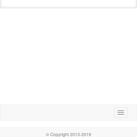
Toggle
navigati
© Copyright 2013-2019