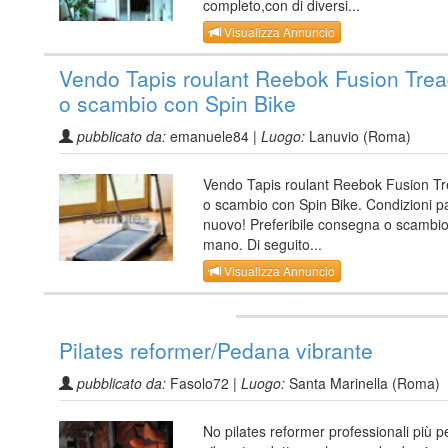
completo,con di diversi...
Visualizza Annuncio
Vendo Tapis roulant Reebok Fusion Trea
o scambio con Spin Bike
pubblicato da:
emanuele84 |
Luogo:
Lanuvio (Roma)
Vendo Tapis roulant Reebok Fusion Tr
o scambio con Spin Bike. Condizioni pa
nuovo! Preferibile consegna o scambio
mano. Di seguito...
Visualizza Annuncio
Pilates reformer/Pedana vibrante
pubblicato da:
Fasolo72 |
Luogo:
Santa Marinella (Roma)
No pilates reformer professionali più 