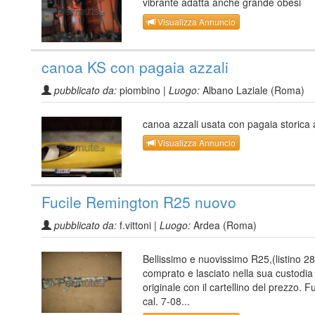
vibrante adatta anche grande obesi
Visualizza Annuncio
canoa KS con pagaia azzali
pubblicato da:
piombino |
Luogo:
Albano Laziale (Roma)
canoa azzali usata con pagaia storica 
Visualizza Annuncio
Fucile Remington R25 nuovo
pubblicato da:
f.vittoni |
Luogo:
Ardea (Roma)
Bellissimo e nuovissimo R25,(listino 2
comprato e lasciato nella sua custodia
originale con il cartellino del prezzo. Fu
cal. 7-08...