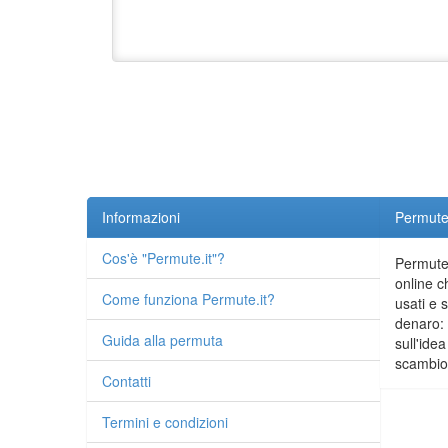
Informazioni
Permute.
Cos'è "Permute.it"?
Permute.
online c
Come funziona Permute.it?
usati e 
denaro: 
Guida alla permuta
sull'idea
scambio 
Contatti
Termini e condizioni