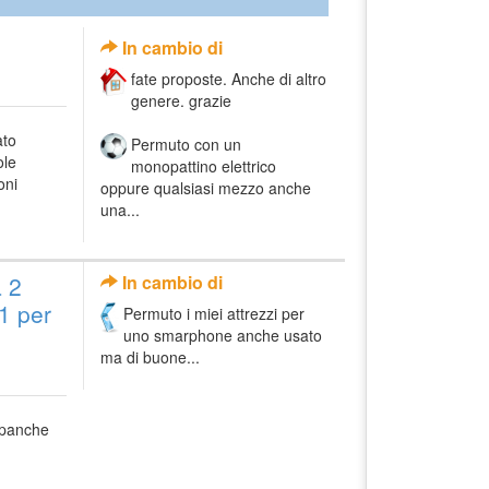
In cambio di
fate proposte. Anche di altro
genere. grazie
ato
Permuto con un
ole
monopattino elettrico
oni
oppure qualsiasi mezzo anche
una...
a 2
In cambio di
1 per
Permuto i miei attrezzi per
uno smarphone anche usato
ma di buone...
2 panche