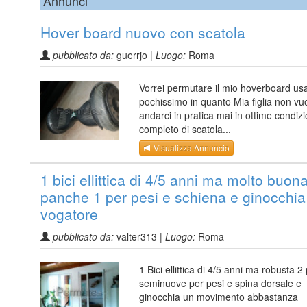
Annunci
Hover board nuovo con scatola
pubblicato da:
guerrjo |
Luogo:
Roma
Vorrei permutare il mio hoverboard us
pochissimo in quanto Mia figlia non vu
andarci in pratica mai in ottime condizi
completo di scatola...
Visualizza Annuncio
1 bici ellittica di 4/5 anni ma molto buon
panche 1 per pesi e schiena e ginocchia
vogatore
pubblicato da:
valter313 |
Luogo:
Roma
1 Bici ellittica di 4/5 anni ma robusta 
seminuove per pesi e spina dorsale e
ginocchia un movimento abbastanza