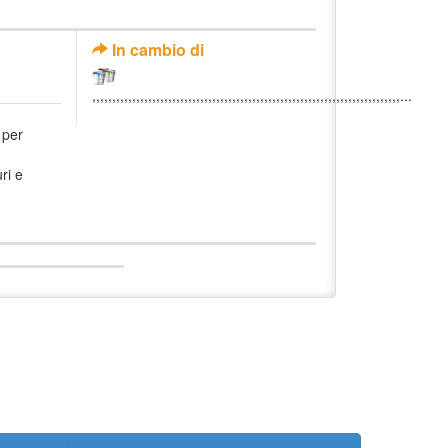
In cambio di
,,,,,,,,,,,,,,,,,,,,,,,,,,,,,,,,,,,,,,,,,,,,,,,,,,,,,,,,,,,,,,,,,,,,,,,,,,,,,...
per
ri e