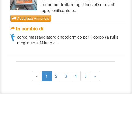
corpo per trattare ogni inestetismo: anti-
age, tonificante e...
Visualizza Annuncio
In cambio di
cerco massaggiatore endodermico per il corpo (a rulli)
meglio se a Milano e...
«
1
2
3
4
5
»