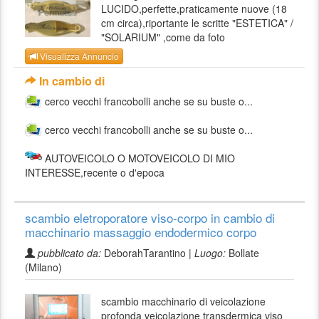
LUCIDO,perfette,praticamente nuove (18
cm circa),riportante le scritte "ESTETICA" /
"SOLARIUM" ,come da foto
Visualizza Annuncio
In cambio di
cerco vecchi francobolli anche se su buste o...
cerco vecchi francobolli anche se su buste o...
AUTOVEICOLO O MOTOVEICOLO DI MIO
INTERESSE,recente o d'epoca
scambio eletroporatore viso-corpo in cambio di
macchinario massaggio endodermico corpo
pubblicato da:
DeborahTarantino |
Luogo:
Bollate
(Milano)
scambio macchinario di veicolazione
profonda veicolazione transdermica viso