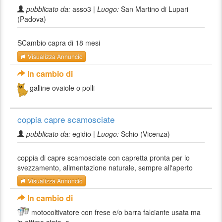
pubblicato da:
asso3 |
Luogo:
San Martino di Lupari
(Padova)
SCambio capra di 18 mesi
Visualizza Annuncio
In cambio di
galline ovaiole o polli
coppia capre scamosciate
pubblicato da:
egidio |
Luogo:
Schio (Vicenza)
coppia di capre scamosciate con capretta pronta per lo
svezzamento, alimentazione naturale, sempre all'aperto
Visualizza Annuncio
In cambio di
motocoltivatore con frese e/o barra falciante usata ma
in ottimo stato, a...