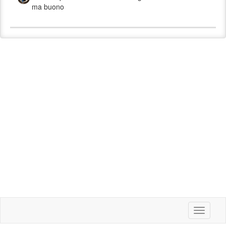
ma buono
Toggle
navigati