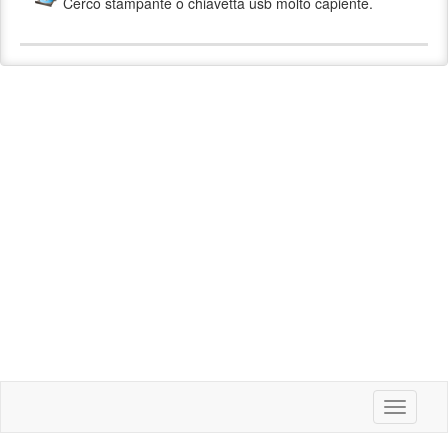
Cerco stampante o chiavetta usb molto capiente.
Toggle
navigati