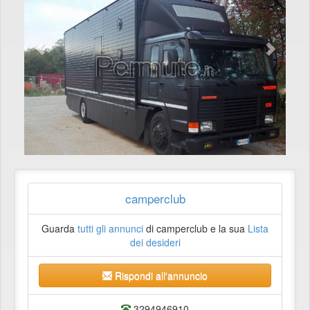
camperclub
Guarda
tutti gli annunci
di camperclub e la sua
Lista
dei desideri
Rispondi all'annuncio
3294946910