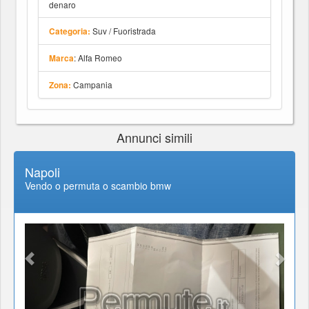
denaro
Suv / Fuoristrada
Categoria:
: Alfa Romeo
Marca
Campania
Zona:
Annunci simili
Napoli
Vendo o permuta o scambio bmw