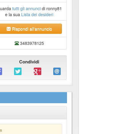
uarda
tutti gli annunci
di ronny81
e la sua
Lista dei desideri
Rispondi all'annuncio
3483978125
Condividi
om