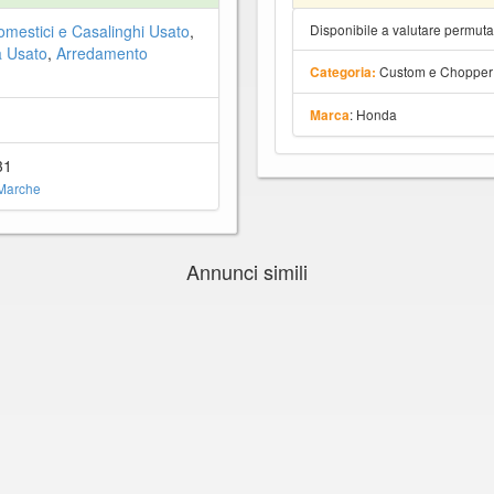
omestici e Casalinghi Usato
,
Disponibile a valutare permut
a Usato
,
Arredamento
Custom e Chopper
Categoria:
: Honda
Marca
31
Marche
Annunci simili