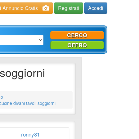
ci Annuncio Gratis
Registrati
Accedi
CERCO
OFFRO
 soggiorni
mo
cucine divani tavoli soggiorni
ronny81