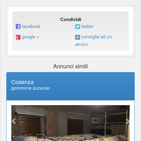
Condividi
facebook
twitter
google +
consiglia ad un
amico
Annunci simili
Cosenza
gommone suzumar