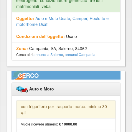
elettrogeno- condizionatore-gemellato- tre letti
matrimoniali- veba
Oggetto:
Auto e Moto Usate
,
Camper, Roulotte e
motorhome Usati
Condizioni dell'oggetto:
Usato
Zona:
Campania, SA, Salerno, 84062
Cerca altri
annunci a Salerno
,
annunci Campania
CERCO
Auto e Moto
con frigorifero per trasporto merce. minimo 30
q.li
Vuole ricevere almeno:
€ 10000.00