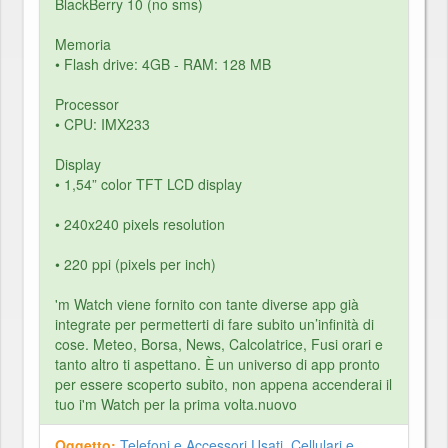
BlackBerry 10 (no sms)
Memoria
• Flash drive: 4GB - RAM: 128 MB
Processor
• CPU: IMX233
Display
• 1,54” color TFT LCD display
• 240x240 pixels resolution
• 220 ppi (pixels per inch)
'm Watch viene fornito con tante diverse app già
integrate per permetterti di fare subito un’infinità di
cose. Meteo, Borsa, News, Calcolatrice, Fusi orari e
tanto altro ti aspettano. È un universo di app pronto
per essere scoperto subito, non appena accenderai il
tuo i'm Watch per la prima volta.nuovo
Oggetto:
Telefoni e Accessori Usati
,
Cellulari e