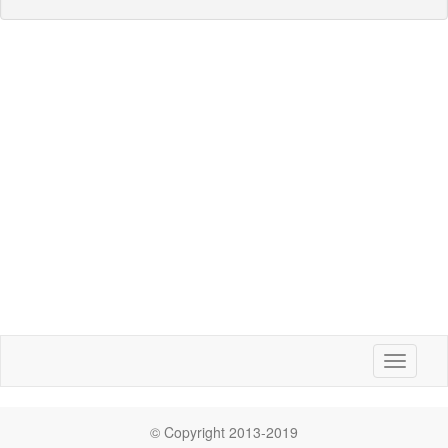
Toggle
navigati
© Copyright 2013-2019