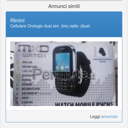
Annunci simili
Rimini
Cellulare Orologio dual sim ,foto,radio ,bluet.
Leggi
annuncio