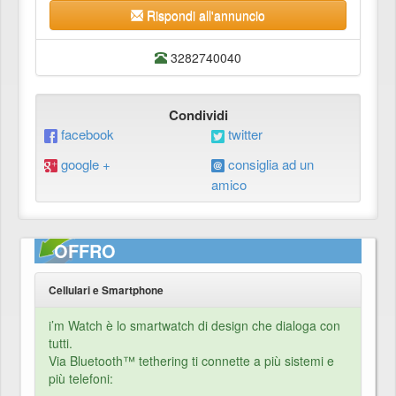
Rispondi all'annuncio
3282740040
Condividi
facebook
twitter
google +
consiglia ad un
amico
OFFRO
Cellulari e Smartphone
i’m Watch è lo smartwatch di design che dialoga con
tutti.
Via Bluetooth™ tethering ti connette a più sistemi e
più telefoni: