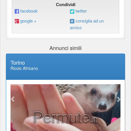
Condividi
facebook
twitter
google +
consiglia ad un
amico
Annunci simili
Torino
Riccio Africano