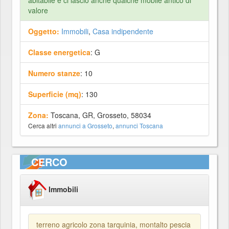
abitabile e ci lascio anche qualche mobile antico di
valore
Oggetto:
Immobili
,
Casa indipendente
Classe energetica
: G
Numero stanze
: 10
Superficie (mq)
: 130
Zona:
Toscana, GR, Grosseto, 58034
Cerca altri
annunci a Grosseto
,
annunci Toscana
CERCO
Immobili
terreno agricolo zona tarquinia, montalto pescia