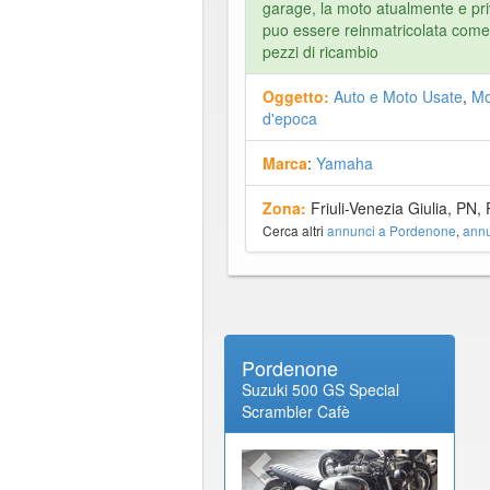
garage, la moto atualmente e pr
puo essere reinmatricolata come
pezzi di ricambio
Oggetto:
Auto e Moto Usate
,
Mo
d'epoca
Marca
:
Yamaha
Zona:
Friuli-Venezia Giulia, PN
Cerca altri
annunci a Pordenone
,
annu
Pordenone
Suzuki 500 GS Special
Scrambler Cafè