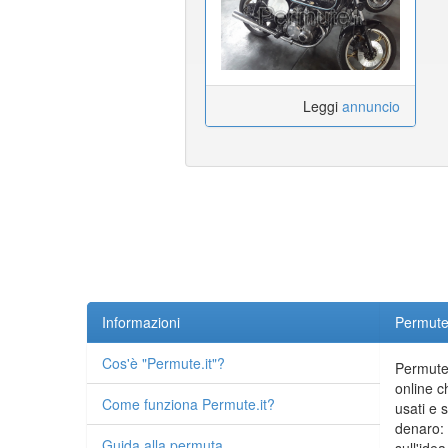
Leggi
annuncio
Informazioni
Permute.
Cos'è "Permute.it"?
Permute.
online c
Come funziona Permute.it?
usati e 
denaro: 
Guida alla permuta