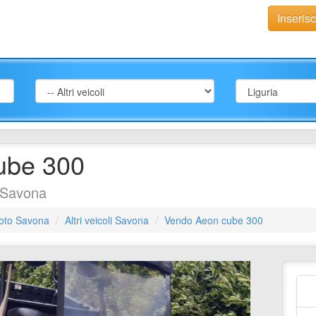
Inseris
ube 300
i Savona
oto Savona
Altri veicoli Savona
Vendo Aeon cube 300