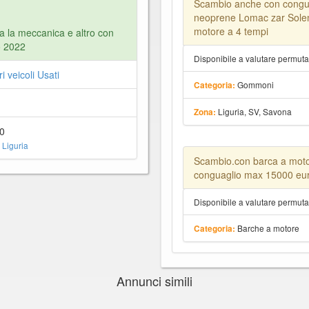
Scambio anche con congu
neoprene Lomac zar Solem
motore a 4 tempi
a la meccanica e altro con
o 2022
Disponibile a valutare permut
ri veicoli Usati
Gommoni
Categoria:
Liguria, SV, Savona
Zona:
0
 Liguria
Scambio.con barca a moto
conguaglio max 15000 eu
Disponibile a valutare permut
Barche a motore
Categoria:
Annunci simili