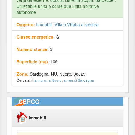
verande esterne, doccia, cisterna acqua, barbecue .
Utilizzabile unita o come due unità abitative
autonome
Oggetto:
Immobili
,
Villa o Villetta a schiera
Classe energetica
: G
Numero stanze
: 5
Superficie (mq)
: 109
Zona:
Sardegna, NU, Nuoro, 08029
Cerca altri
annunci a Nuoro
,
annunci Sardegna
CERCO
Immobili