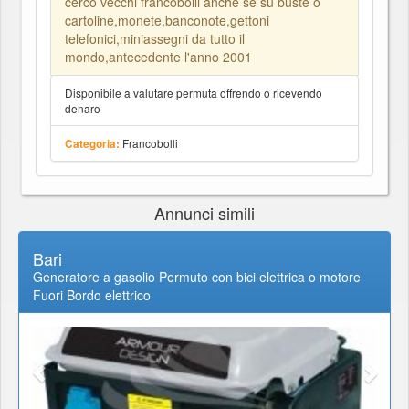
cerco vecchi francobolli anche se su buste o
cartoline,monete,banconote,gettoni
telefonici,miniassegni da tutto il
mondo,antecedente l'anno 2001
Disponibile a valutare permuta offrendo o ricevendo
denaro
Francobolli
Categoria:
Annunci simili
Bari
Generatore a gasolio Permuto con bici elettrica o motore
Fuori Bordo elettrico