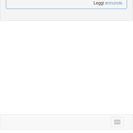
Leggi
annuncio
Toggle
navigati