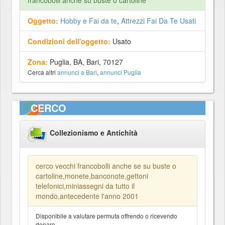
francobolli anche su buste o cartoline
Oggetto:
Hobby e Fai da te
,
Attrezzi Fai Da Te Usati
Condizioni dell'oggetto:
Usato
Zona:
Puglia, BA, Bari, 70127
Cerca altri
annunci a Bari
,
annunci Puglia
CERCO
Collezionismo e Antichità
cerco vecchi francobolli anche se su buste o
cartoline,monete,banconote,gettoni
telefonici,miniassegni da tutto il
mondo,antecedente l'anno 2001
Disponibile a valutare permuta offrendo o ricevendo
denaro