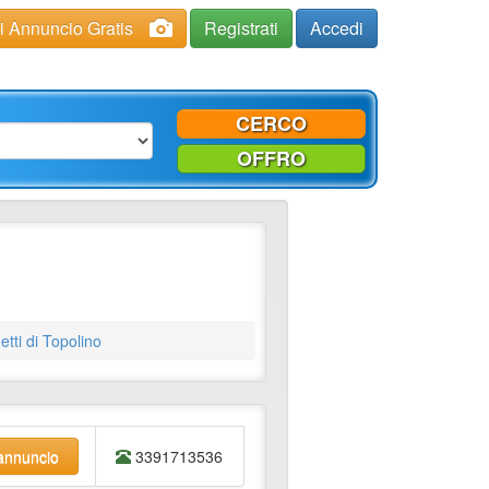
ci Annuncio Gratis
Registrati
Accedi
CERCO
OFFRO
tti di Topolino
'annuncio
3391713536