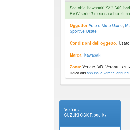
Scambio Kawasaki ZZR 600 iscritt
BMW serie 3 d'epoca a benzina 
Oggetto:
Auto e Moto Usate
,
Mo
Sportive Usate
Condizioni dell'oggetto:
Usato
Marca
:
Kawasaki
Zona:
Veneto, VR, Verona, 370
Cerca altri
annunci a Verona
,
annunci
Verona
SUZUKI GSX R 600 K7