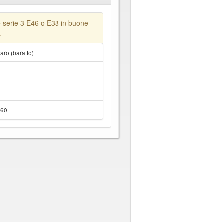
serie 3 E46 o E38 in buone
a
ro (baratto)
060