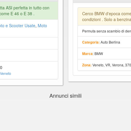
a ASI perfetta in tutto con
come E 46 o E 38 .
Cerco BMW d'epoca come 
condizioni . Solo a benzin
to e Scooter Usate
,
Moto
Permuta senza scambio di dena
Auto Berlina
Categoria:
: BMW
Marca
Veneto, VR, Verona, 37
Zona:
60
 Veneto
Annunci simili