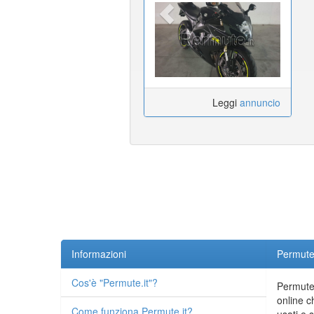
Leggi
annuncio
Informazioni
Permute.
Cos'è "Permute.it"?
Permute.
online c
Come funziona Permute.it?