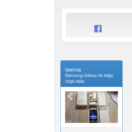
Isernia
Samsung Galaxy s6 edge
32gb italia