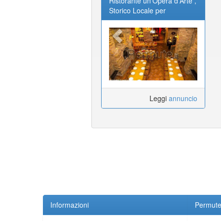
Ristorante un'Opera d'Arte ,
Storico Locale per
Matrimoni, Cerimonie,
Compleanni, Feste ,
meetings
Leggi
annuncio
Informazioni
Permute.