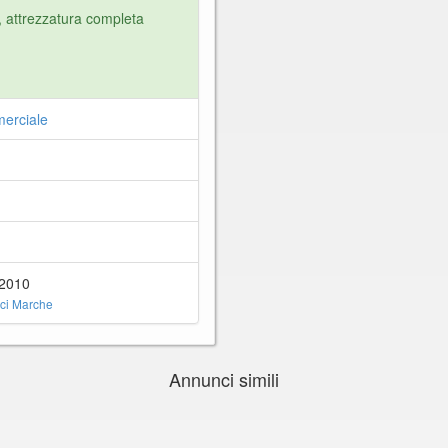
, attrezzatura completa
erciale
62010
ci Marche
Annunci simili