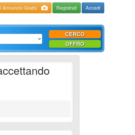
ci Annuncio Gratis
Registrati
Accedi
CERCO
OFFRO
 accettando