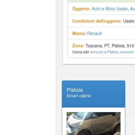
Oggetto:
Auto e Moto Usate
,
Au
Condizioni dell'oggetto:
Usato
Marca
:
Renault
Zona:
Toscana, PT, Pistoia, 510
Cerca altri
annunci a Pistoia
,
annunci
Pistoia
Smart cabrio