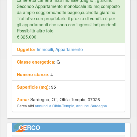
cameretta,camera matrimoniale ,bagno , giardino
Secondo Appartamento monolocale 35 mq composto
da ampio soggiorno/notte,bagno,cucinotta,giardino
Trattative con proprietario il prezzo di vendita è per
gli appartamenti che sono con ingressi indipendenti
Possibiltà altre foto
€ 325.000
Oggetto:
Immobili
,
Appartamento
Classe energetica
: G
Numero stanze
: 4
Superficie (mq)
: 95
Zona:
Sardegna, OT, Olbia-Tempio, 07026
Cerca altri
annunci a Olbia-Tempio
,
annunci Sardegna
CERCO