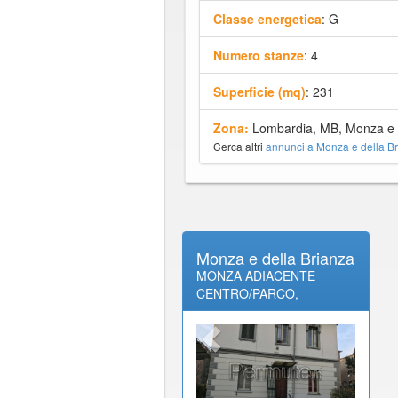
Classe energetica
: G
Numero stanze
: 4
Superficie (mq)
: 231
Zona:
Lombardia, MB, Monza e d
Cerca altri
annunci a Monza e della B
Monza e della Brianza
MONZA ADIACENTE
CENTRO/PARCO,
PROPONIAMO IN VILLA
D'EPOCA AMPIO E
LUMINOSO
APPARTAMENTO SU DUE