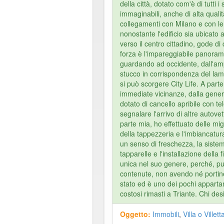
della città, dotato com'è di tutti i 
immaginabili, anche di alta qualit
collegamenti con Milano e con le a
nonostante l'edificio sia ubicato al
verso il centro cittadino, gode di 
forza è l'impareggiabile panoram
guardando ad occidente, dall'am
stucco in corrispondenza del lamp
si può scorgere City Life. A parte
immediate vicinanze, dalla gener
dotato di cancello apribile con 
segnalare l'arrivo di altre autove
parte mia, ho effettuato delle mig
della tappezzeria e l'imbiancatur
un senso di freschezza, la sistem
tapparelle e l'installazione della f
unica nel suo genere, perché, p
contenute, non avendo né portine
stato ed è uno dei pochi appart
costosi rimasti a Triante. Chi desid
Oggetto:
Immobili
,
Villa o Villet