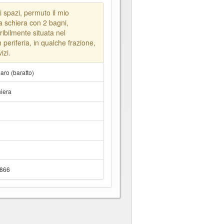
 spazi, permuto il mio
a schiera con 2 bagni,
ribilmente situata nel
 periferia, in qualche frazione,
izi.
ro (baratto)
hiera
6866