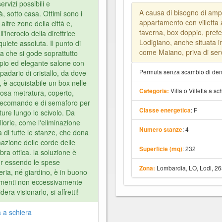
servizi possibili e
A causa di bisogno di ampi
à, sotto casa. Ottimi sono i
appartamento con villetta 
ltre zone della città e,
taverna, box doppio, prefe
l'incrocio della direttrice
Lodigiano, anche situata in
quiete assoluta. Il punto di
come Maiano, priva di serv
a che si gode soprattutto
pio ed elegante salone con
Permuta senza scambio di dena
adario di cristallo, da dove
, è acquistabile un box nelle
Villa o Villetta a sc
Categoria:
osa metratura, coperto,
telecomando e di semaforo per
: F
Classe energetica
tture lungo lo scivolo. Da
liorie, come l'eliminazione
: 4
Numero stanze
a di tutte le stanze, che dona
azione delle corde delle
: 232
Superficie (mq)
ibra ottica. la soluzione è
ur essendo le spese
Lombardia, LO, Lodi, 2
Zona:
ria, né giardino, è in buono
amenti non eccessivamente
era visionarlo, si affretti!
ta a schiera