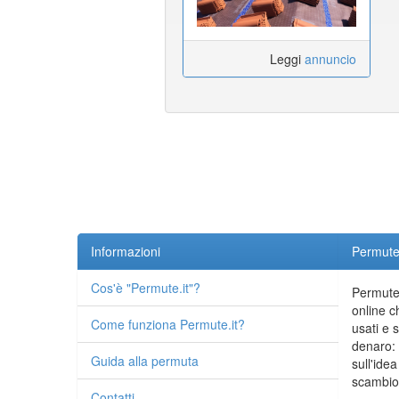
Leggi
annuncio
Informazioni
Permute.
Cos'è "Permute.it"?
Permute.
online c
Come funziona Permute.it?
usati e 
denaro: 
Guida alla permuta
sull'idea
scambio 
Contatti