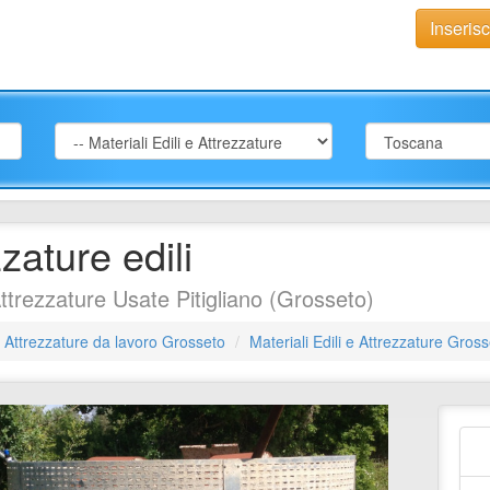
Inseris
zature edili
Attrezzature Usate Pitigliano (Grosseto)
Attrezzature da lavoro Grosseto
Materiali Edili e Attrezzature Gros