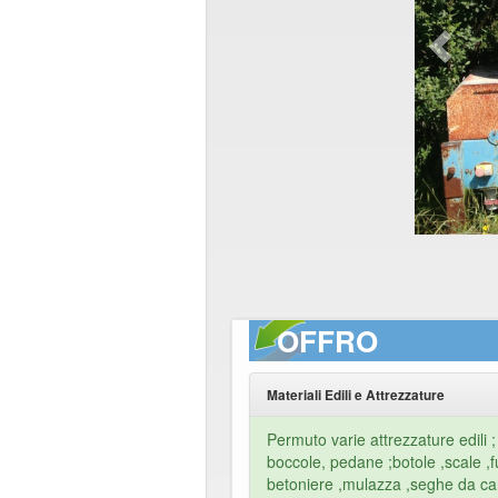
OFFRO
Materiali Edili e Attrezzature
Permuto varie attrezzature edili 
boccole, pedane ;botole ,scale ,fuo
betoniere ,mulazza ,seghe da can