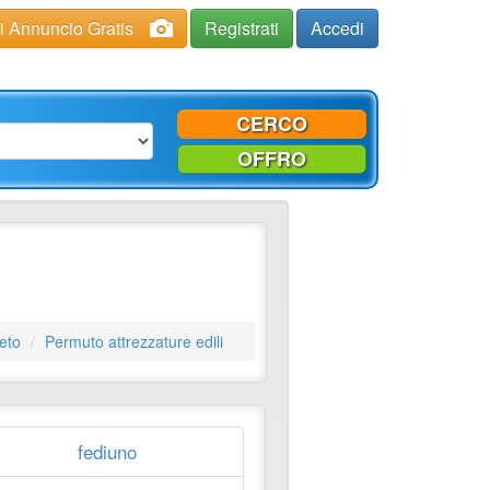
ci Annuncio Gratis
Registrati
Accedi
CERCO
OFFRO
seto
Permuto attrezzature edili
fediuno