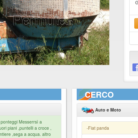
G
CERCO
Auto e Moto
; ponteggi Messerrsì a
ri piani ,puntelli a croce ,
-Fiat panda
tiere ,sega a acqua. altro