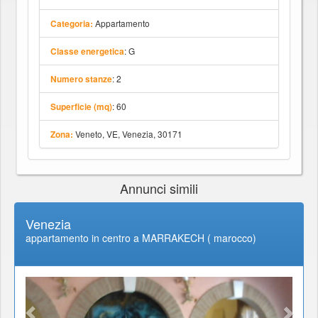
Appartamento
Categoria:
: G
Classe energetica
: 2
Numero stanze
: 60
Superficie (mq)
Veneto, VE, Venezia, 30171
Zona:
Annunci simili
Venezia
appartamento in centro a MARRAKECH ( marocco)