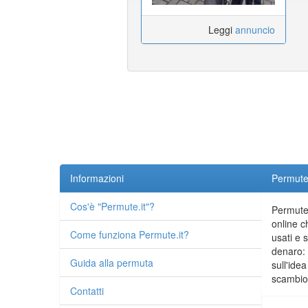
Leggi
annuncio
Informazioni
Permute.
Cos'è "Permute.it"?
Permute.
online c
Come funziona Permute.it?
usati e 
denaro: 
Guida alla permuta
sull'idea
scambio 
Contatti