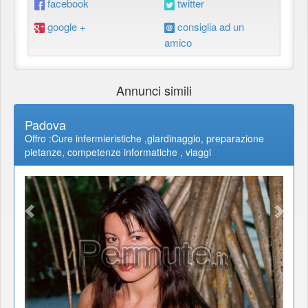
facebook
twitter
google +
consiglia ad un
amico
Annunci simili
Padova
Offro :Cure infermieristiche ,giardinaggio, preparazione
pietanze, competenze informatiche , viaggi