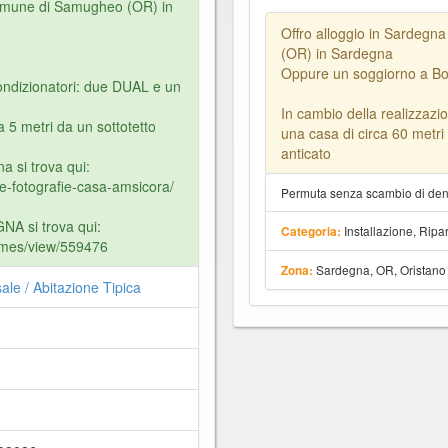
comune di Samugheo (OR) in
Offro alloggio in Sardeg
(OR) in Sardegna
Oppure un soggiorno a B
ondizionatori: due DUAL e un
In cambio della realizzazio
 5 metri da un sottotetto
una casa di circa 60 metri 
anticato
a si trova qui:
-e-fotografie-casa-amsicora/
Permuta senza scambio di dena
A si trova qui:
Installazione, Rip
Categoria:
omes/view/559476
Sardegna, OR, Oristano
Zona:
ale / Abitazione Tipica