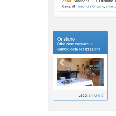
Zona:
Sardegna, OR, Oristano,
Cerca altri
annunci a Oristano
,
annunc
Oristano
Offro case vacanze in
cambio della realizzazione
di un piccolo impanto
elettrico
Leggi
annuncio