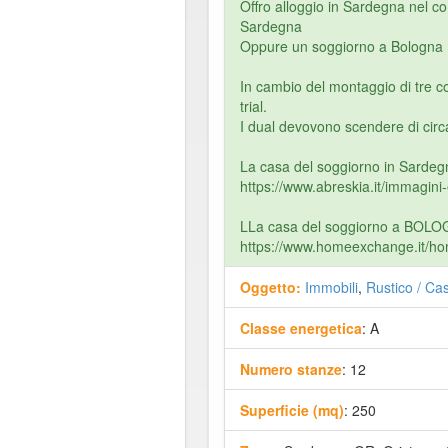
Offro alloggio in Sardegna nel 
Sardegna
Oppure un soggiorno a Bologna
In cambio del montaggio di tre c
trial.
I dual devovono scendere di circa
La casa del soggiorno in Sardegn
https://www.abreskia.it/immagini
LLa casa del soggiorno a BOLOGN
https://www.homeexchange.it/h
Oggetto:
Immobili
,
Rustico / Cas
Classe energetica
: A
Numero stanze
: 12
Superficie (mq)
: 250