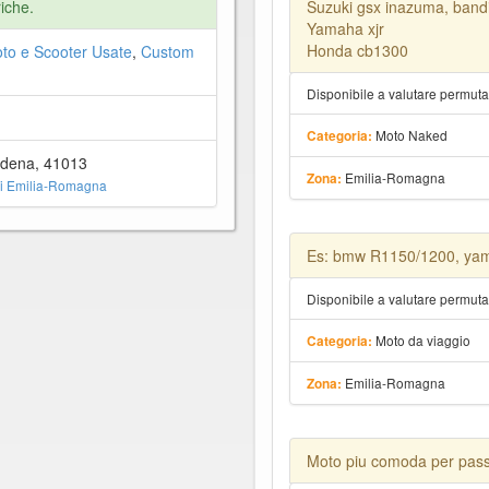
riche.
Suzuki gsx inazuma, bandi
Yamaha xjr
Honda cb1300
to e Scooter Usate
,
Custom
Disponibile a valutare permut
Moto Naked
Categoria:
dena, 41013
Emilia-Romagna
Zona:
i Emilia-Romagna
Es: bmw R1150/1200, yam
Disponibile a valutare permut
Moto da viaggio
Categoria:
Emilia-Romagna
Zona:
Moto piu comoda per pass