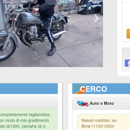
CERCO
Auto e Moto
 completamente tagliandata,
, con moto di mio gradimento
Naked roadster, es:
nda cb1300, yamaha xjr e
Bmw r1150/1200r