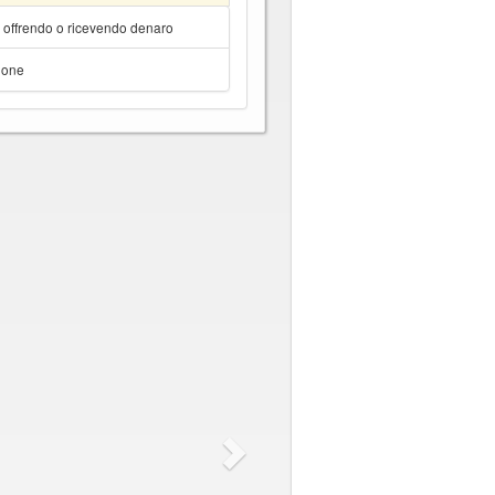
a offrendo o ricevendo denaro
hone