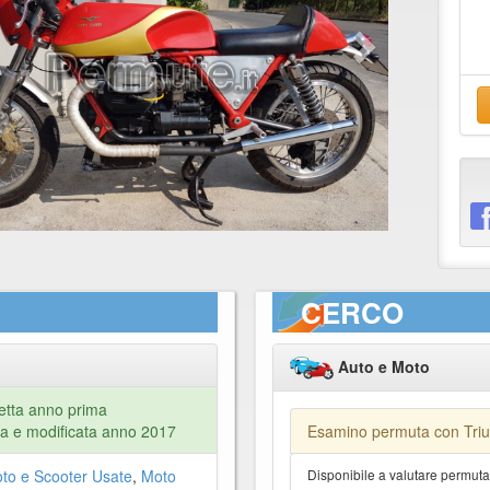
CERCO
Auto e Moto
etta anno prima
ta e modificata anno 2017
Esamino permuta con Tri
to e Scooter Usate
,
Moto
Disponibile a valutare permut