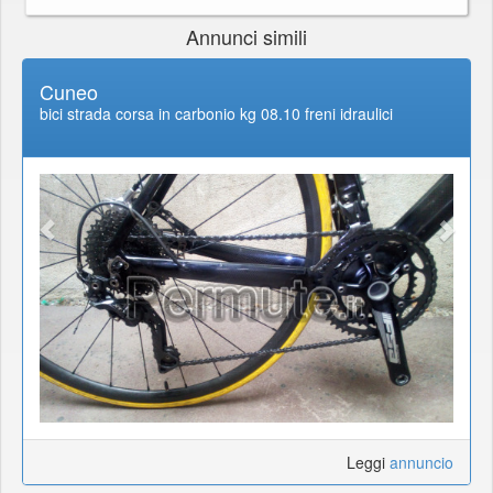
Annunci simili
Cuneo
bici strada corsa in carbonio kg 08.10 freni idraulici
Leggi
annuncio