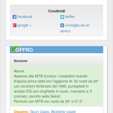
Condividi
facebook
twitter
google +
consiglia ad un
amico
OFFRO
Biciclette
Airone.
Assieme alla MTB fornisco i mededimi ricambi
d'epoca prima citati con l'aggiunta di: 02 ruote da 26"
con cerchioni Ambrosio del 1985; puntapiedi in
acciaio ICS con cinghietto in cuoio; manubrio a V
cromato; canotto sella Selcof.
Permuto con MTB con ruote da 29" o 27.5".
Oggetto:
Sport Usato
,
Biciclette Usate