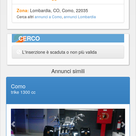
Zona:
Lombardia, CO, Como, 22035
Cerca altri
annunci a Como
,
annunci Lombardia
CERCO
L'inserzione è scaduta o non più valida
Annunci simili
Como
trike 1300 cc