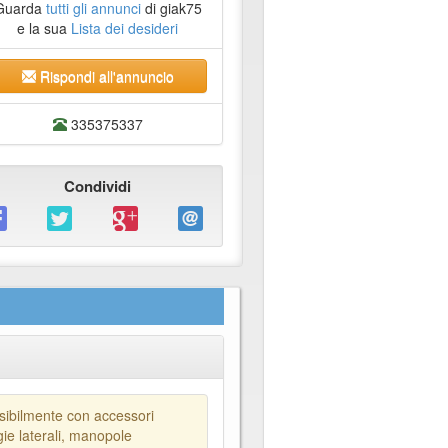
Guarda
tutti gli annunci
di giak75
e la sua
Lista dei desideri
Rispondi all'annuncio
335375337
Condividi
bilmente con accessori
igie laterali, manopole