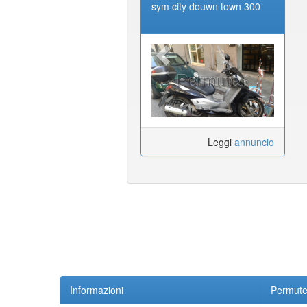
sym city douwn town 300
Leggi
annuncio
Informazioni
Permute.