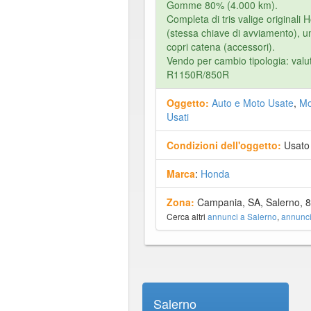
Gomme 80% (4.000 km).
Completa di tris valige originali 
(stessa chiave di avviamento), u
copri catena (accessori).
Vendo per cambio tipologia: va
R1150R/850R
Oggetto:
Auto e Moto Usate
,
Mo
Usati
Condizioni dell'oggetto:
Usato
Marca
:
Honda
Zona:
Campania, SA, Salerno, 
Cerca altri
annunci a Salerno
,
annunc
Salerno