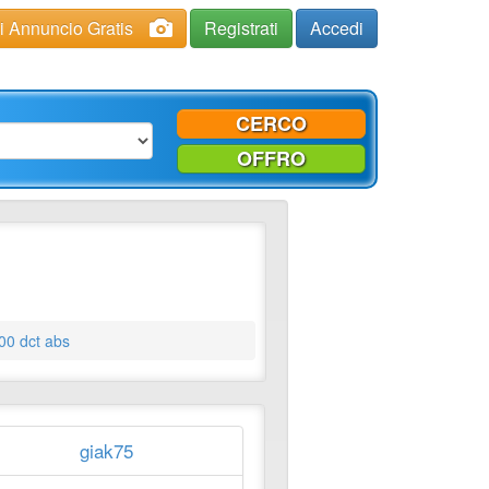
ci Annuncio Gratis
Registrati
Accedi
CERCO
OFFRO
00 dct abs
giak75