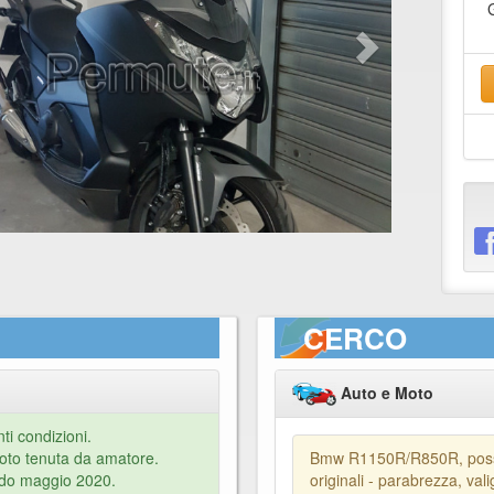
CERCO
Auto e Moto
ti condizioni.
moto tenuta da amatore.
Bmw R1150R/R850R, possi
ndo maggio 2020.
originali - parabrezza, val