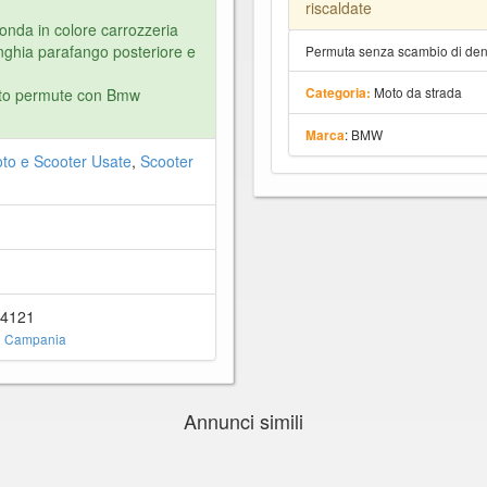
riscaldate
Honda in colore carrozzeria
nghia parafango posteriore e
Permuta senza scambio di dena
Moto da strada
luto permute con Bmw
Categoria:
: BMW
Marca
to e Scooter Usate
,
Scooter
84121
i Campania
Annunci simili