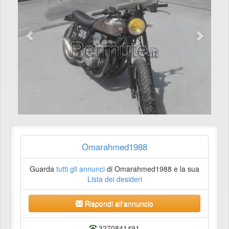
Omarahmed1988
Guarda
tutti gli annunci
di Omarahmed1988 e la sua
Lista dei desideri
Rispondi all'annuncio
3270841491