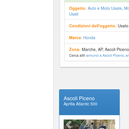
Oggetto:
Auto e Moto Usate
,
Mo
Usati
Condizioni dell'oggetto:
Usato
Marca
:
Honda
Zona:
Marche, AP, Ascoli Picen
Cerca altri
annunci a Ascoli Piceno
,
a
Ascoli Piceno
Aprilia Atlantic 500