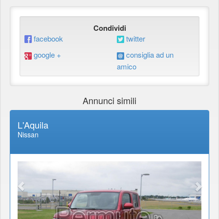
Condividi
facebook
twitter
google +
consiglia ad un
amico
Annunci simili
L'Aquila
Nissan