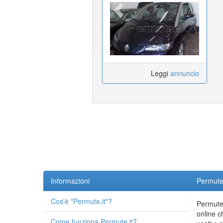
Leggi
annuncio
Informazioni
Permute.
Cos'è "Permute.it"?
Permute.
online c
Come funziona Permute.it?