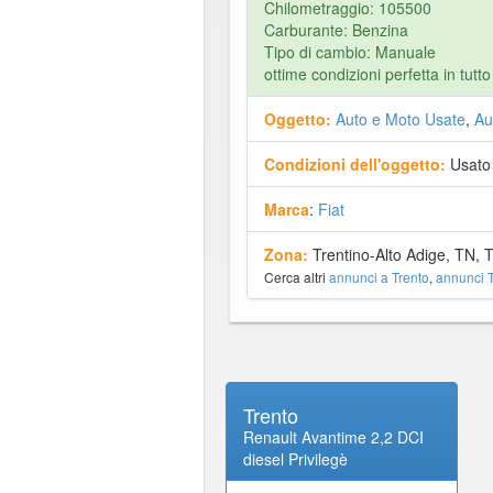
Chilometraggio: 105500
Carburante: Benzina
Tipo di cambio: Manuale
ottime condizioni perfetta in tutto
Oggetto:
Auto e Moto Usate
,
Au
Condizioni dell'oggetto:
Usato
Marca
:
Fiat
Zona:
Trentino-Alto Adige, TN, 
Cerca altri
annunci a Trento
,
annunci T
Trento
Renault Avantime 2,2 DCI
diesel Privilegè