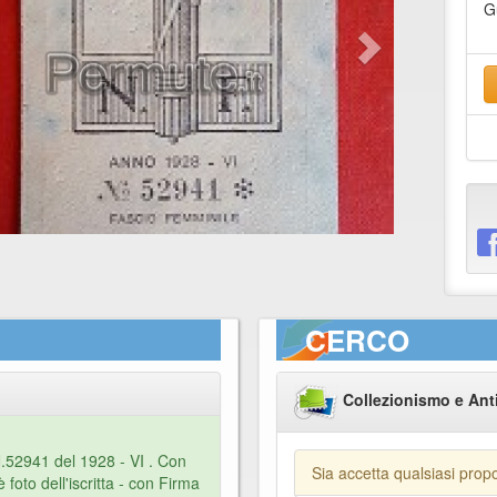
G
CERCO
Collezionismo e Ant
.52941 del 1928 - VI . Con
Sia accetta qualsiasi prop
c'è foto dell'iscritta - con Firma