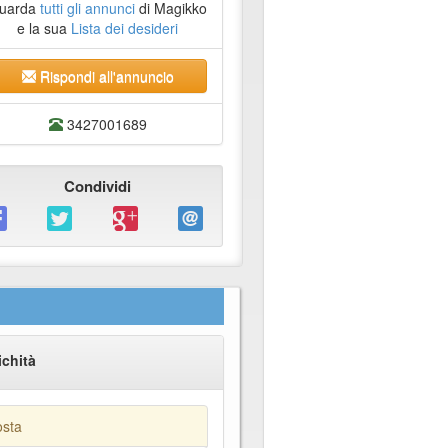
uarda
tutti gli annunci
di Magikko
e la sua
Lista dei desideri
Rispondi all'annuncio
3427001689
Condividi
ichità
osta