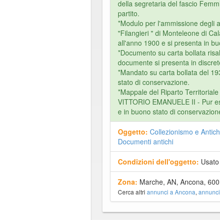
della segretaria del fascio Femmin
partito.
*Modulo per l'ammissione degli a
"Filangieri " di Monteleone di Cal
all'anno 1900 e si presenta in bu
*Documento su carta bollata risal
documente si presenta in discret
*Mandato su carta bollata del 19
stato di conservazione.
*Mappale del Riparto Territoriale 
VITTORIO EMANUELE II - Pur es
e in buono stato di conservazione
Oggetto:
Collezionismo e Antich
Documenti antichi
Condizioni dell'oggetto:
Usato
Zona:
Marche, AN, Ancona, 600
Cerca altri
annunci a Ancona
,
annunci