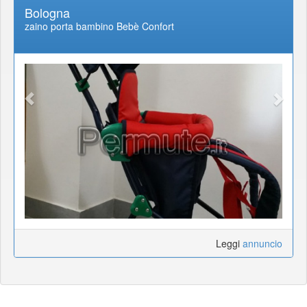
Bologna
zaino porta bambino Bebè Confort
Leggi
annuncio