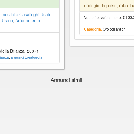
orologio da polso, rolex,T
omestici e Casalinghi Usato
,
Vuole ricevere almeno:
€ 500.
a Usato
,
Arredamento
Orologi antichi
Categoria:
ella Brianza, 20871
rianza
,
annunci Lombardia
Annunci simili