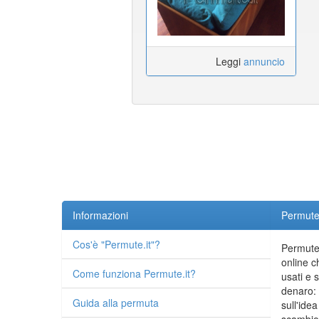
Leggi
annuncio
Informazioni
Permute.
Cos'è "Permute.it"?
Permute.
online c
Come funziona Permute.it?
usati e 
denaro: 
Guida alla permuta
sull'idea