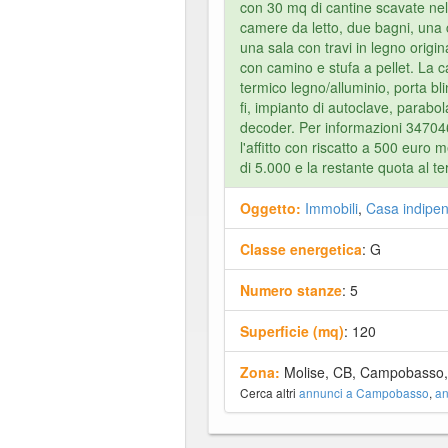
con 30 mq di cantine scavate nel
camere da letto, due bagni, una 
una sala con travi in legno origina
con camino e stufa a pellet. La ca
termico legno/alluminio, porta bli
fi, impianto di autoclave, parabola
decoder. Per informazioni 34704
l'affitto con riscatto a 500 euro 
di 5.000 e la restante quota al t
Oggetto:
Immobili
,
Casa indipe
Classe energetica
: G
Numero stanze
: 5
Superficie (mq)
: 120
Zona:
Molise, CB, Campobasso,
Cerca altri
annunci a Campobasso
,
an