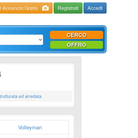
ci Annuncio Gratis
Registrati
Accedi
CERCO
OFFRO
a
trutturata ed arredata
Volleyman