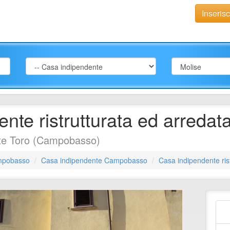
Inseris
nte ristrutturata ed arredat
te Toro (Campobasso)
mpobasso
Casa indipendente Campobasso
Casa indipendente ris