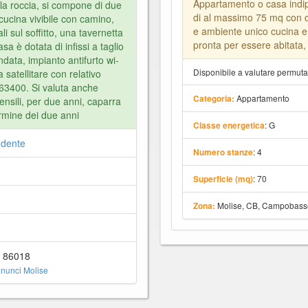
Appartamento o casa indi
la roccia, si compone di due
di al massimo 75 mq con 
cucina vivibile con camino,
e ambiente unico cucina e 
li sul soffitto, una tavernetta
pronta per essere abitata,
sa è dotata di infissi a taglio
ndata, impianto antifurto wi-
Disponibile a valutare permut
 satellitare con relativo
63400. Si valuta anche
Appartamento
Categoria:
mensili, per due anni, caparra
ermine dei due anni
: G
Classe energetica
ndente
: 4
Numero stanze
: 70
Superficie (mq)
Molise, CB, Campobass
Zona:
 86018
nunci Molise